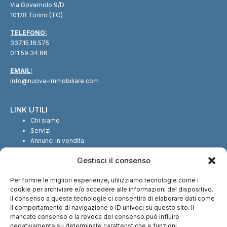
Via Governolo 9/D
10128 Torino (TO)
TELEFONO:
337.15.18.575
011.59.34.86
EMAIL:
info@nuova-immobiliare.com
LINK UTILI
Chi siamo
Servizi
Annunci in vendita
Annunci in affitto
Gestisci il consenso
Contatti
Per fornire le migliori esperienze, utilizziamo tecnologie come i
SEGUICI SUI SOCIAL
cookie per archiviare e/o accedere alle informazioni del dispositivo.
Il consenso a queste tecnologie ci consentirà di elaborare dati come
il comportamento di navigazione o ID univoci su questo sito. Il
mancato consenso o la revoca del consenso può influire
negativamente su determinate caratteristiche e funzioni.