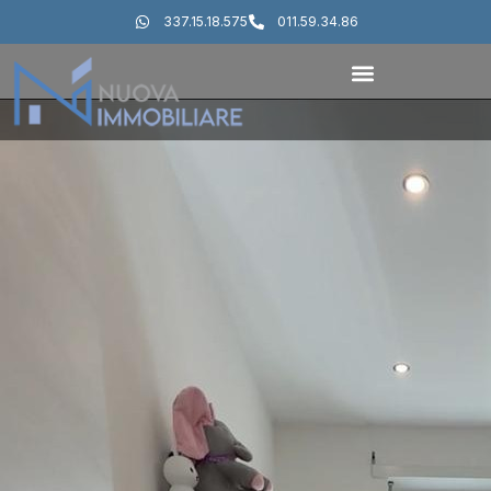
337.15.18.575
011.59.34.86