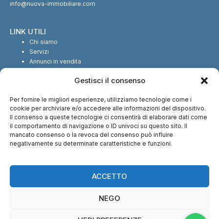
info@nuova-immobiliare.com
LINK UTILI
Chi siamo
Servizi
Annunci in vendita
Annunci in affitto
Gestisci il consenso
Contatti
Per fornire le migliori esperienze, utilizziamo tecnologie come i
SEGUICI SUI SOCIAL
cookie per archiviare e/o accedere alle informazioni del dispositivo.
Il consenso a queste tecnologie ci consentirà di elaborare dati come
il comportamento di navigazione o ID univoci su questo sito. Il
mancato consenso o la revoca del consenso può influire
negativamente su determinate caratteristiche e funzioni.
CI TROVI ANCHE SU:
ACCETTO
NEGO