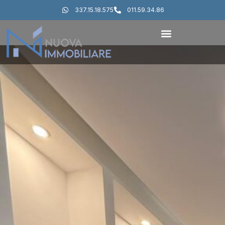
337.15.18.575
011.59.34.86