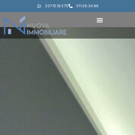
337.15.18.575
011.59.34.86