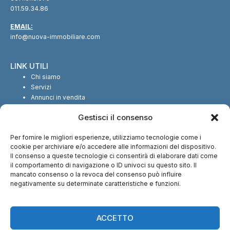
011.59.34.86
EMAIL:
info@nuova-immobiliare.com
LINK UTILI
Chi siamo
Servizi
Annunci in vendita
Annunci in affitto
Gestisci il consenso
Contatti
Per fornire le migliori esperienze, utilizziamo tecnologie come i
SEGUICI SUI SOCIAL
cookie per archiviare e/o accedere alle informazioni del dispositivo.
Il consenso a queste tecnologie ci consentirà di elaborare dati come
il comportamento di navigazione o ID univoci su questo sito. Il
mancato consenso o la revoca del consenso può influire
negativamente su determinate caratteristiche e funzioni.
CI TROVI ANCHE SU:
ACCETTO