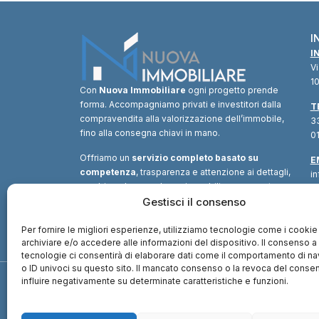
I
I
V
10
Con
Nuova Immobiliare
ogni progetto prende
forma. Accompagniamo privati e investitori dalla
T
compravendita alla valorizzazione dell’immobile,
33
fino alla consegna chiavi in mano.
01
Offriamo un
servizio completo basato su
E
competenza
, trasparenza e attenzione ai dettagli,
i
combinando consulenza immobiliare, supporto
tecnico e soluzioni finanziarie.
Gestisci il consenso
Un unico
interlocutore
per trasformare ogni opportunità in
valore.
Per fornire le migliori esperienze, utilizziamo tecnologie come i cookie
archiviare e/o accedere alle informazioni del dispositivo. Il consenso 
tecnologie ci consentirà di elaborare dati come il comportamento di n
o ID univoci su questo sito. Il mancato consenso o la revoca del cons
influire negativamente su determinate caratteristiche e funzioni.