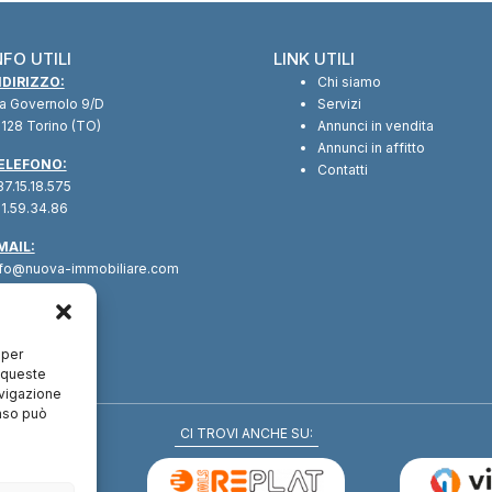
NFO UTILI
LINK UTILI
NDIRIZZO:
Chi siamo
ia Governolo 9/D
Servizi
128 Torino (TO)
Annunci in vendita
Annunci in affitto
ELEFONO:
Contatti
7.15.18.575
1.59.34.86
MAIL:
nfo@nuova-immobiliare.com
 per
a queste
avigazione
enso può
CI TROVI ANCHE SU: