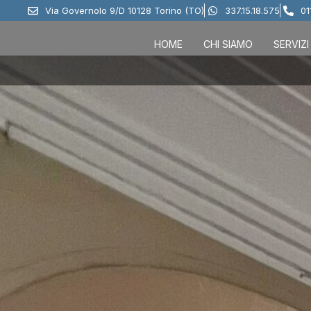
Via Governolo 9/D 10128 Torino (TO)
337.15.18.575
01
HOME
CHI SIAMO
SERVIZI