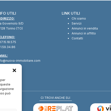
NFO UTILI
LINK UTILI
NDIRIZZO:
Chi siamo
ia Governolo 9/D
Servizi
128 Torino (TO)
Annunci in vendita
Annunci in affitto
ELEFONO:
Contatti
7.15.18.575
1.59.34.86
MAIL:
nfo@nuova-immobiliare.com
 per
a queste
avigazione
enso può
CI TROVI ANCHE SU: