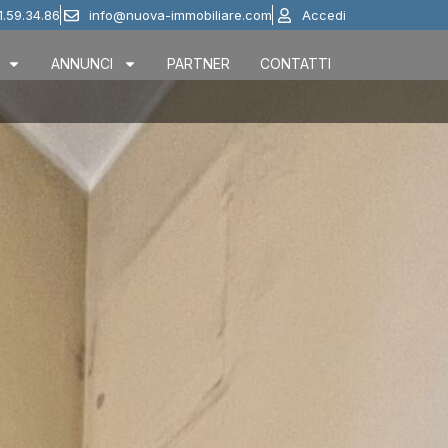
1.59.34.86
info@nuova-immobiliare.com
Accedi
ANNUNCI
PARTNER
CONTATTI