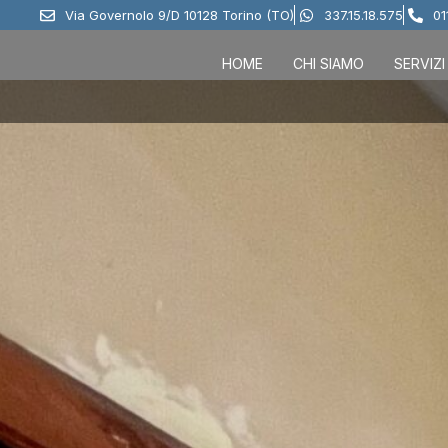
Via Governolo 9/D 10128 Torino (TO)
337.15.18.575
01
HOME
CHI SIAMO
SERVIZI