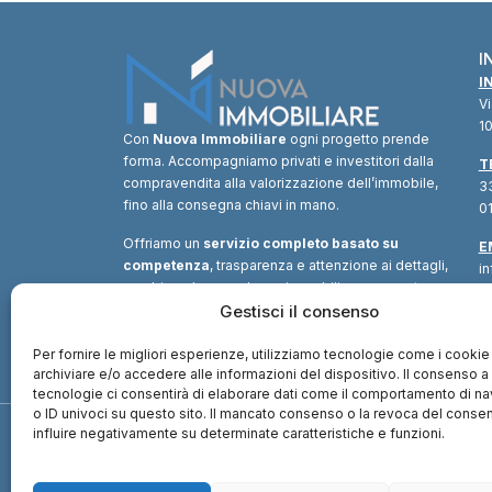
I
I
V
10
Con
Nuova Immobiliare
ogni progetto prende
forma. Accompagniamo privati e investitori dalla
T
compravendita alla valorizzazione dell’immobile,
33
fino alla consegna chiavi in mano.
01
Offriamo un
servizio completo basato su
E
competenza
, trasparenza e attenzione ai dettagli,
i
combinando consulenza immobiliare, supporto
tecnico e soluzioni finanziarie.
Gestisci il consenso
Un unico
interlocutore
per trasformare ogni opportunità in
valore.
Per fornire le migliori esperienze, utilizziamo tecnologie come i cookie
archiviare e/o accedere alle informazioni del dispositivo. Il consenso 
tecnologie ci consentirà di elaborare dati come il comportamento di n
o ID univoci su questo sito. Il mancato consenso o la revoca del cons
influire negativamente su determinate caratteristiche e funzioni.