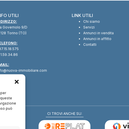
NFO UTILI
LINK UTILI
NDIRIZZO:
Chi siamo
ia Governolo 9/D
Servizi
128 Torino (TO)
Annunci in vendita
Annunci in affitto
ELEFONO:
Contatti
7.15.18.575
1.59.34.86
MAIL:
nfo@nuova-immobiliare.com
 per
a queste
avigazione
enso può
CI TROVI ANCHE SU: