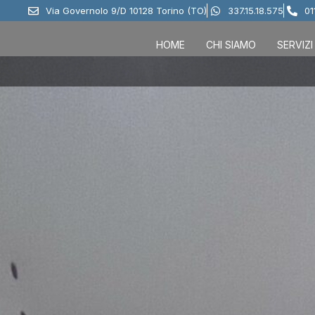
Via Governolo 9/D 10128 Torino (TO)
337.15.18.575
01
HOME
CHI SIAMO
SERVIZI