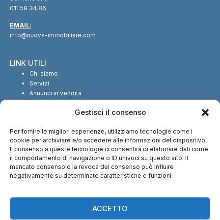
011.59.34.86
EMAIL:
info@nuova-immobiliare.com
LINK UTILI
Chi siamo
Servizi
Annunci in vendita
Annunci in affitto
Gestisci il consenso
Contatti
Per fornire le migliori esperienze, utilizziamo tecnologie come i
SEGUICI SUI SOCIAL
cookie per archiviare e/o accedere alle informazioni del dispositivo.
Il consenso a queste tecnologie ci consentirà di elaborare dati come
il comportamento di navigazione o ID univoci su questo sito. Il
mancato consenso o la revoca del consenso può influire
negativamente su determinate caratteristiche e funzioni.
CI TROVI ANCHE SU:
ACCETTO