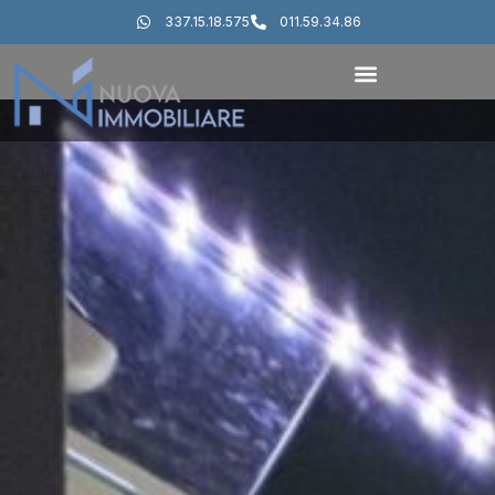
337.15.18.575
011.59.34.86