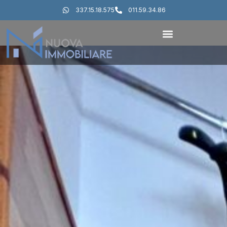
337.15.18.575
011.59.34.86