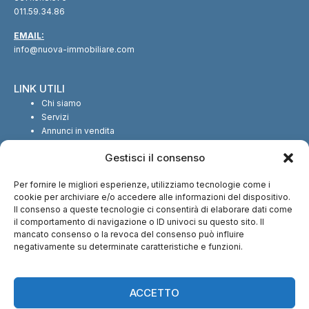
011.59.34.86
EMAIL:
info@nuova-immobiliare.com
LINK UTILI
Chi siamo
Servizi
Annunci in vendita
Annunci in affitto
Gestisci il consenso
Contatti
Per fornire le migliori esperienze, utilizziamo tecnologie come i
SEGUICI SUI SOCIAL
cookie per archiviare e/o accedere alle informazioni del dispositivo.
Il consenso a queste tecnologie ci consentirà di elaborare dati come
il comportamento di navigazione o ID univoci su questo sito. Il
mancato consenso o la revoca del consenso può influire
negativamente su determinate caratteristiche e funzioni.
CI TROVI ANCHE SU:
ACCETTO