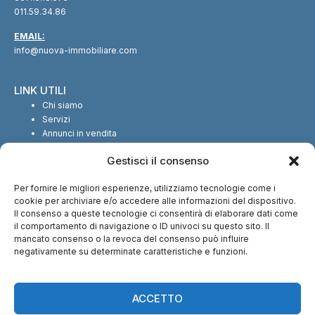
011.59.34.86
EMAIL:
info@nuova-immobiliare.com
LINK UTILI
Chi siamo
Servizi
Annunci in vendita
Annunci in affitto
Gestisci il consenso
Contatti
Per fornire le migliori esperienze, utilizziamo tecnologie come i
SEGUICI SUI SOCIAL
cookie per archiviare e/o accedere alle informazioni del dispositivo.
Il consenso a queste tecnologie ci consentirà di elaborare dati come
il comportamento di navigazione o ID univoci su questo sito. Il
mancato consenso o la revoca del consenso può influire
negativamente su determinate caratteristiche e funzioni.
CI TROVI ANCHE SU:
ACCETTO