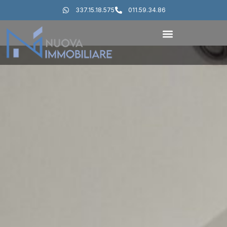
337.15.18.575
011.59.34.86