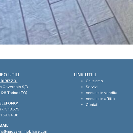
NFO UTILI
LINK UTILI
NDIRIZZO:
Chi siamo
ia Governolo 9/D
Servizi
128 Torino (TO)
Annunci in vendita
Annunci in affitto
ELEFONO:
Contatti
7.15.18.575
1.59.34.86
MAIL:
nfo@nuova-immobiliare.com