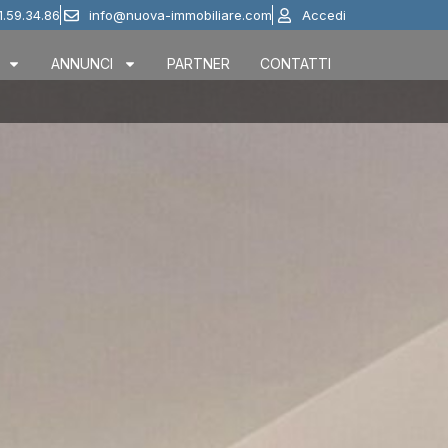
1.59.34.86
info@nuova-immobiliare.com
Accedi
ANNUNCI
PARTNER
CONTATTI