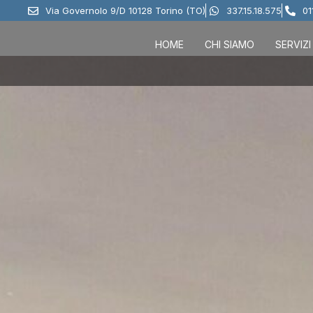
Via Governolo 9/D 10128 Torino (TO)
337.15.18.575
01
HOME
CHI SIAMO
SERVIZI