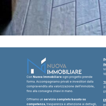
I
I
V
10
Con
Nuova Immobiliare
ogni progetto prende
forma. Accompagniamo privati e investitori dalla
T
compravendita alla valorizzazione dell’immobile,
33
fino alla consegna chiavi in mano.
01
Offriamo un
servizio completo basato su
E
competenza
, trasparenza e attenzione ai dettagli,
i