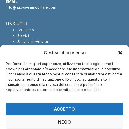
EMAIL:
info@nuova-immobiliare.com
LINK UTILI
Chi siamo
Servizi
Annunci in vendita
Annunci in affitto
Gestisci il consenso
Contatti
Per fornire le migliori esperienze, utilizziamo tecnologie come i
SEGUICI SUI SOCIAL
cookie per archiviare e/o accedere alle informazioni del dispositivo.
Il consenso a queste tecnologie ci consentirà di elaborare dati come
il comportamento di navigazione o ID univoci su questo sito. Il
mancato consenso o la revoca del consenso può influire
negativamente su determinate caratteristiche e funzioni.
CI TROVI ANCHE SU:
ACCETTO
NEGO