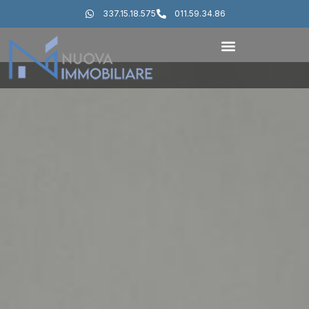
337.15.18.575
011.59.34.86