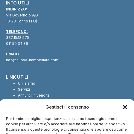
INFO UTILI
INDIRIZZO:
Via Governolo 9/D
10128 Torino (TO)
TELEFONO:
337.15.18.575
011.59.34.86
EMAIL:
info@nuova-immobiliare.com
LINK UTILI
Chi siamo
Servizi
Annunci in vendita
Annunci in affitto
Gestisci il consenso
Contatti
Per fornire le migliori esperienze, utilizziamo tecnologie come i
SEGUICI SUI SOCIAL
cookie per archiviare e/o accedere alle informazioni del dispositivo.
Il consenso a queste tecnologie ci consentirà di elaborare dati come