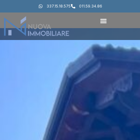
337.15.18.575
011.59.34.86