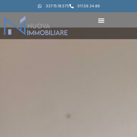
337.15.18.575
011.59.34.86