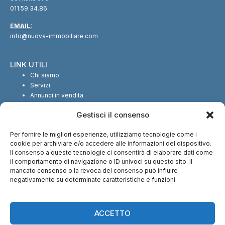
011.59.34.86
EMAIL:
info@nuova-immobiliare.com
LINK UTILI
Chi siamo
Servizi
Annunci in vendita
Annunci in affitto
Gestisci il consenso
Contatti
Per fornire le migliori esperienze, utilizziamo tecnologie come i
SEGUICI SUI SOCIAL
cookie per archiviare e/o accedere alle informazioni del dispositivo.
Il consenso a queste tecnologie ci consentirà di elaborare dati come
il comportamento di navigazione o ID univoci su questo sito. Il
mancato consenso o la revoca del consenso può influire
negativamente su determinate caratteristiche e funzioni.
CI TROVI ANCHE SU:
ACCETTO