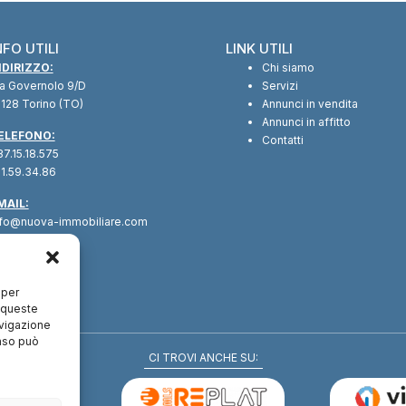
NFO UTILI
LINK UTILI
NDIRIZZO:
Chi siamo
ia Governolo 9/D
Servizi
128 Torino (TO)
Annunci in vendita
Annunci in affitto
ELEFONO:
Contatti
7.15.18.575
1.59.34.86
MAIL:
nfo@nuova-immobiliare.com
 per
a queste
avigazione
enso può
CI TROVI ANCHE SU: