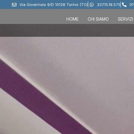
Via Governolo 9/D 10128 Torino (TO)
337.15.18.575
01
HOME
CHI SIAMO
SERVIZI