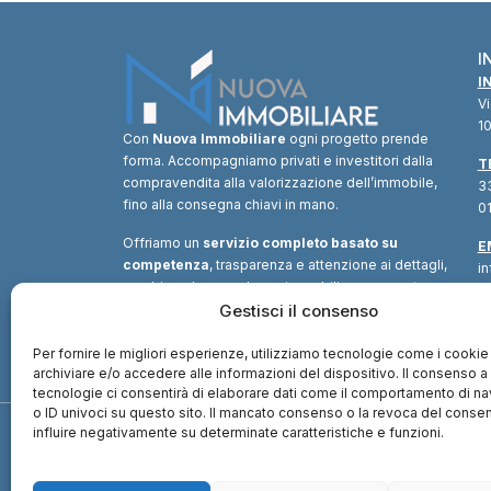
I
I
V
10
Con
Nuova Immobiliare
ogni progetto prende
forma. Accompagniamo privati e investitori dalla
T
compravendita alla valorizzazione dell’immobile,
33
fino alla consegna chiavi in mano.
01
Offriamo un
servizio completo basato su
E
competenza
, trasparenza e attenzione ai dettagli,
i
combinando consulenza immobiliare, supporto
tecnico e soluzioni finanziarie.
Gestisci il consenso
Un unico
interlocutore
per trasformare ogni opportunità in
valore.
Per fornire le migliori esperienze, utilizziamo tecnologie come i cookie
archiviare e/o accedere alle informazioni del dispositivo. Il consenso 
tecnologie ci consentirà di elaborare dati come il comportamento di n
o ID univoci su questo sito. Il mancato consenso o la revoca del cons
influire negativamente su determinate caratteristiche e funzioni.