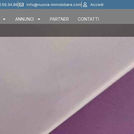
1.59.34.86
info@nuova-immobiliare.com
Accedi
ANNUNCI
PARTNER
CONTATTI