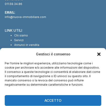
011.59.34.86
EMAIL:
info@nuova-immobiliare.com
LINK UTILI
Chi siamo
Servizi
Annunci in vendita
Annunci in affitto
Gestisci il consenso
Contatti
Per fornire le migliori esperienze, utilizziamo tecnologie come i
SEGUICI SUI SOCIAL
cookie per archiviare e/o accedere alle informazioni del dispositivo.
Il consenso a queste tecnologie ci consentirà di elaborare dati come
il comportamento di navigazione o ID univoci su questo sito. Il
mancato consenso o la revoca del consenso può influire
negativamente su determinate caratteristiche e funzioni.
CI TROVI ANCHE SU:
ACCETTO