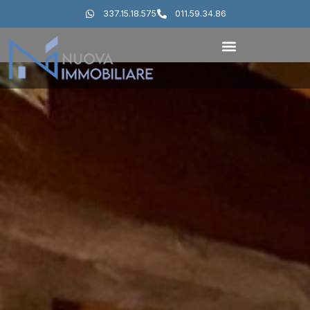
337.15.18.575
011.59.34.86