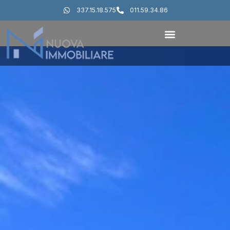
337.15.18.575
011.59.34.86