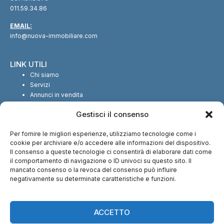
011.59.34.86
EMAIL:
info@nuova-immobiliare.com
LINK UTILI
Chi siamo
Servizi
Annunci in vendita
Annunci in affitto
Gestisci il consenso
Contatti
Per fornire le migliori esperienze, utilizziamo tecnologie come i
SEGUICI SUI SOCIAL
cookie per archiviare e/o accedere alle informazioni del dispositivo.
Il consenso a queste tecnologie ci consentirà di elaborare dati come
il comportamento di navigazione o ID univoci su questo sito. Il
mancato consenso o la revoca del consenso può influire
negativamente su determinate caratteristiche e funzioni.
CI TROVI ANCHE SU:
ACCETTO