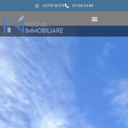
337.15.18.575
011.59.34.86