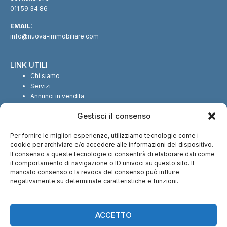
011.59.34.86
EMAIL:
info@nuova-immobiliare.com
LINK UTILI
Chi siamo
Servizi
Annunci in vendita
Annunci in affitto
Gestisci il consenso
Contatti
Per fornire le migliori esperienze, utilizziamo tecnologie come i
SEGUICI SUI SOCIAL
cookie per archiviare e/o accedere alle informazioni del dispositivo.
Il consenso a queste tecnologie ci consentirà di elaborare dati come
il comportamento di navigazione o ID univoci su questo sito. Il
mancato consenso o la revoca del consenso può influire
negativamente su determinate caratteristiche e funzioni.
CI TROVI ANCHE SU:
ACCETTO