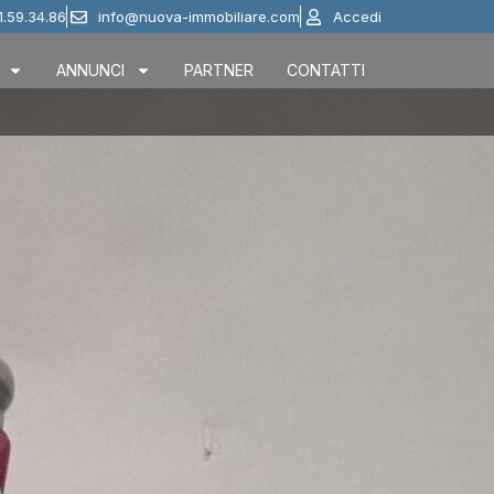
1.59.34.86
info@nuova-immobiliare.com
Accedi
ANNUNCI
PARTNER
CONTATTI