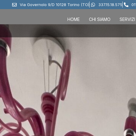
Via Governolo 9/D 10128 Torino (TO)
337.15.18.575
01
HOME
CHI SIAMO
SERVIZI