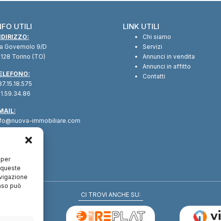
NFO UTILI
LINK UTILI
NDIRIZZO:
Chi siamo
ia Governolo 9/D
Servizi
128 Torino (TO)
Annunci in vendita
Annunci in affitto
ELEFONO:
Contatti
7.15.18.575
1.59.34.86
MAIL:
nfo@nuova-immobiliare.com
 per
a queste
avigazione
enso può
CI TROVI ANCHE SU: