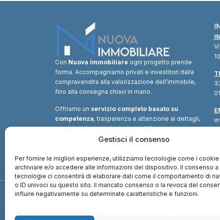
I
I
V
10
Con
Nuova Immobiliare
ogni progetto prende
forma. Accompagniamo privati e investitori dalla
T
compravendita alla valorizzazione dell’immobile,
33
fino alla consegna chiavi in mano.
01
Offriamo un
servizio completo basato su
E
competenza
, trasparenza e attenzione ai dettagli,
i
combinando consulenza immobiliare, supporto
tecnico e soluzioni finanziarie.
Gestisci il consenso
Un unico
interlocutore
per trasformare ogni opportunità in
valore.
Per fornire le migliori esperienze, utilizziamo tecnologie come i cookie
archiviare e/o accedere alle informazioni del dispositivo. Il consenso 
tecnologie ci consentirà di elaborare dati come il comportamento di n
o ID univoci su questo sito. Il mancato consenso o la revoca del cons
influire negativamente su determinate caratteristiche e funzioni.