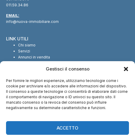
011.59.34.86
EMAIL:
info@nuova-immobiliare.com
LINK UTILI
Chi siamo
Servizi
Annunci in vendita
Annunci in affitto
Gestisci il consenso
Contatti
Per fornire le migliori esperienze, utilizziamo tecnologie come i
SEGUICI SUI SOCIAL
cookie per archiviare e/o accedere alle informazioni del dispositivo.
Il consenso a queste tecnologie ci consentirà di elaborare dati come
il comportamento di navigazione o ID univoci su questo sito. Il
mancato consenso o la revoca del consenso può influire
negativamente su determinate caratteristiche e funzioni.
CI TROVI ANCHE SU:
ACCETTO