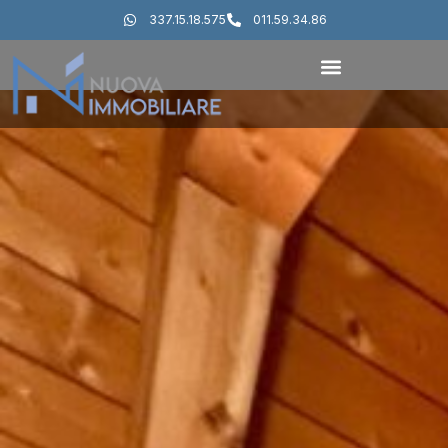
337.15.18.575
011.59.34.86