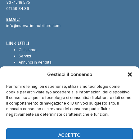
337.15.18.575
011.59.34.86
EMAIL:
info@nuova-immobiliare.com
LINK UTILI
Chi siamo
Servizi
Annunci in vendita
Annunci in affitto
Gestisci il consenso
Contatti
Per fornire le migliori esperienze, utilizziamo tecnologie come i
SEGUICI SUI SOCIAL
cookie per archiviare e/o accedere alle informazioni del dispositivo.
Il consenso a queste tecnologie ci consentirà di elaborare dati come
il comportamento di navigazione o ID univoci su questo sito. Il
mancato consenso o la revoca del consenso può influire
negativamente su determinate caratteristiche e funzioni.
CI TROVI ANCHE SU:
ACCETTO