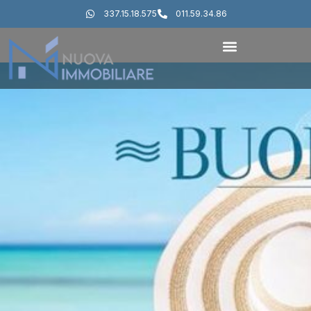
337.15.18.575
011.59.34.86