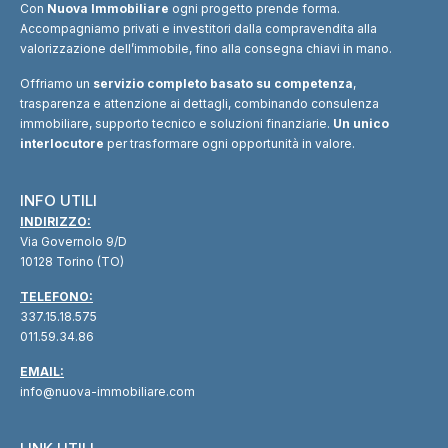
Con
Nuova Immobiliare
ogni progetto prende forma.
Accompagniamo privati e investitori dalla compravendita alla
valorizzazione dell’immobile, fino alla consegna chiavi in mano.
Offriamo un
servizio completo basato su competenza
,
trasparenza e attenzione ai dettagli, combinando consulenza
immobiliare, supporto tecnico e soluzioni finanziarie.
Un unico
interlocutore
per trasformare ogni opportunità in valore.
INFO UTILI
INDIRIZZO:
Via Governolo 9/D
10128 Torino (TO)
TELEFONO:
337.15.18.575
011.59.34.86
EMAIL:
info@nuova-immobiliare.com