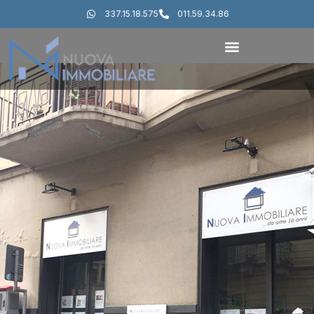
337.15.18.575
011.59.34.86