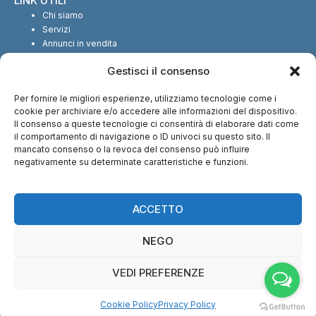
LINK UTILI
Chi siamo
Servizi
Annunci in vendita
Annunci in affitto
Gestisci il consenso
Contatti
Per fornire le migliori esperienze, utilizziamo tecnologie come i
SEGUICI SUI SOCIAL
cookie per archiviare e/o accedere alle informazioni del dispositivo.
Il consenso a queste tecnologie ci consentirà di elaborare dati come
il comportamento di navigazione o ID univoci su questo sito. Il
mancato consenso o la revoca del consenso può influire
negativamente su determinate caratteristiche e funzioni.
CI TROVI ANCHE SU:
ACCETTO
NEGO
VEDI PREFERENZE
© Copyright 2013 – 2026 Nuova Immobiliare di Fabio Serralunga | Tutti i
Cookie Policy
Privacy Policy
diritti riservati – P.IVA: 12028540016 |
Cookie Policy
–
Privacy Policy