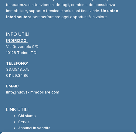
trasparenza e attenzione ai dettagli, combinando consulenza
immobiliare, supporto tecnico e soluzioni finanziarie.
Un unico
interlocutore
per trasformare ogni opportunità in valore.
INFO UTILI
INDIRIZZO:
Via Governolo 9/D
10128 Torino (TO)
TELEFONO:
337.15.18.575
011.59.34.86
EMAIL:
info@nuova-immobiliare.com
LINK UTILI
Chi siamo
Servizi
Annunci in vendita
Annunci in affitto