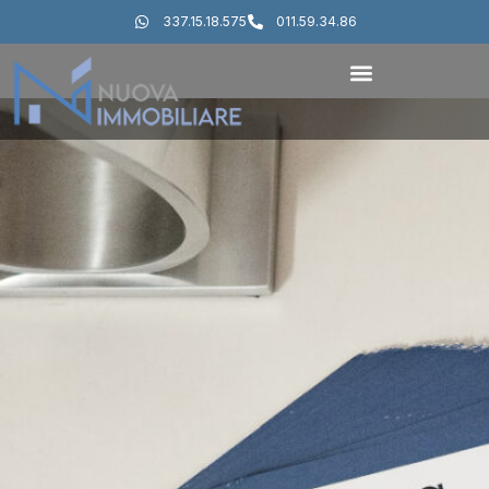
337.15.18.575
011.59.34.86