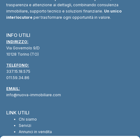
trasparenza e attenzione ai dettagli, combinando consulenza
immobiliare, supporto tecnico e soluzioni finanziarie.
Un unico
interlocutore
per trasformare ogni opportunità in valore.
INFO UTILI
INDIRIZZO:
Via Governolo 9/D
10128 Torino (TO)
TELEFONO:
337.15.18.575
011.59.34.86
EMAIL:
info@nuova-immobiliare.com
LINK UTILI
Chi siamo
Servizi
Annunci in vendita
Annunci in affitto