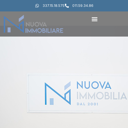
337.15.18.575
011.59.34.86