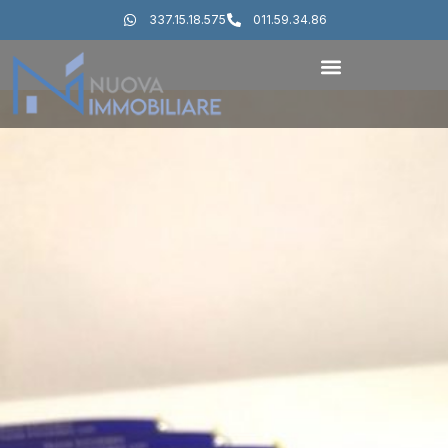
337.15.18.575
011.59.34.86