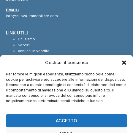
EMAIL:
info@nuova-immobiliare.com
LINK UTILI
Chi siamo
Servizi
Annunci in vendita
Annunci in affitto
Gestisci il consenso
Contatti
Per fornire le migliori esperienze, utilizziamo tecnologie come i
SEGUICI SUI SOCIAL
cookie per archiviare e/o accedere alle informazioni del dispositivo.
Il consenso a queste tecnologie ci consentirà di elaborare dati come
il comportamento di navigazione o ID univoci su questo sito. Il
mancato consenso o la revoca del consenso può influire
negativamente su determinate caratteristiche e funzioni.
CI TROVI ANCHE SU:
ACCETTO