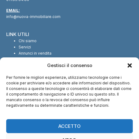
EMAIL:
info@nuova-immobiliare.com
LINK UTILI
Chi siamo
Servizi
Annunci in vendita
Annunci in affitto
Gestisci il consenso
Contatti
Per fornire le migliori esperienze, utilizziamo tecnologie come i
SEGUICI SUI SOCIAL
cookie per archiviare e/o accedere alle informazioni del dispositivo.
Il consenso a queste tecnologie ci consentirà di elaborare dati come
il comportamento di navigazione o ID univoci su questo sito. Il
mancato consenso o la revoca del consenso può influire
negativamente su determinate caratteristiche e funzioni.
CI TROVI ANCHE SU:
ACCETTO