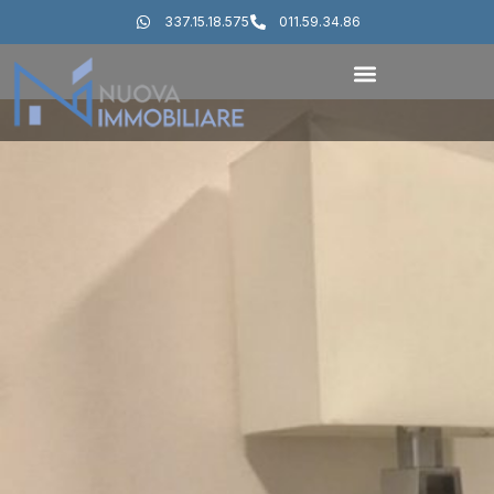
337.15.18.575
011.59.34.86