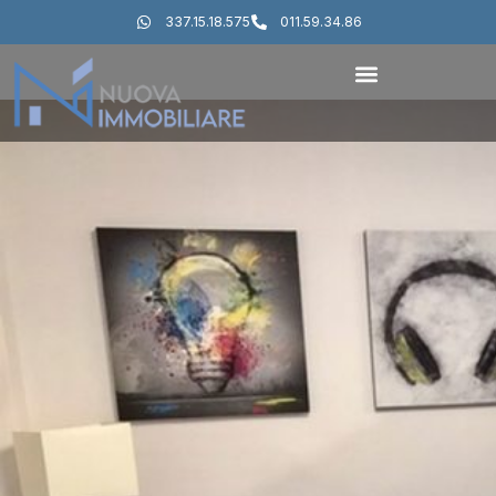
337.15.18.575
011.59.34.86