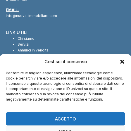
EMAIL:
info@nuova-immobiliare.com
LINK UTILI
Chi siamo
Servizi
Annunci in vendita
Annunci in affitto
Gestisci il consenso
Contatti
Per fornire le migliori esperienze, utilizziamo tecnologie come i
SEGUICI SUI SOCIAL
cookie per archiviare e/o accedere alle informazioni del dispositivo.
Il consenso a queste tecnologie ci consentirà di elaborare dati come
il comportamento di navigazione o ID univoci su questo sito. Il
mancato consenso o la revoca del consenso può influire
negativamente su determinate caratteristiche e funzioni.
CI TROVI ANCHE SU:
ACCETTO