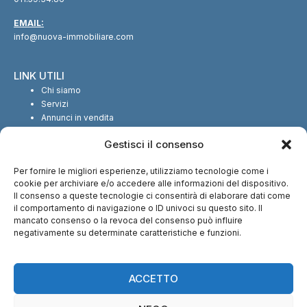
EMAIL:
info@nuova-immobiliare.com
LINK UTILI
Chi siamo
Servizi
Annunci in vendita
Annunci in affitto
Gestisci il consenso
Contatti
Per fornire le migliori esperienze, utilizziamo tecnologie come i
SEGUICI SUI SOCIAL
cookie per archiviare e/o accedere alle informazioni del dispositivo.
Il consenso a queste tecnologie ci consentirà di elaborare dati come
il comportamento di navigazione o ID univoci su questo sito. Il
mancato consenso o la revoca del consenso può influire
negativamente su determinate caratteristiche e funzioni.
CI TROVI ANCHE SU:
ACCETTO