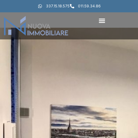
337.15.18.575
011.59.34.86