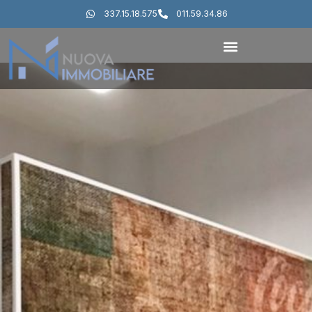
337.15.18.575
011.59.34.86