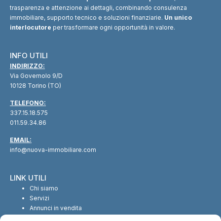
trasparenza e attenzione ai dettagli, combinando consulenza
immobiliare, supporto tecnico e soluzioni finanziarie.
Un unico
interlocutore
per trasformare ogni opportunità in valore.
INFO UTILI
INDIRIZZO:
Via Governolo 9/D
10128 Torino (TO)
TELEFONO:
337.15.18.575
011.59.34.86
EMAIL:
info@nuova-immobiliare.com
LINK UTILI
Chi siamo
Servizi
Annunci in vendita
Annunci in affitto