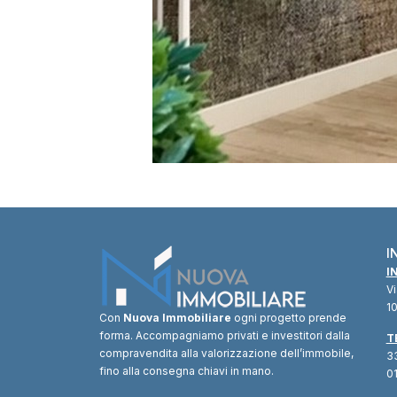
I
I
V
10
Con
Nuova Immobiliare
ogni progetto prende
forma. Accompagniamo privati e investitori dalla
T
compravendita alla valorizzazione dell’immobile,
33
fino alla consegna chiavi in mano.
01