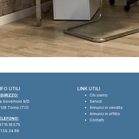
NFO UTILI
LINK UTILI
NDIRIZZO:
Chi siamo
ia Governolo 9/D
Servizi
128 Torino (TO)
Annunci in vendita
Annunci in affitto
ELEFONO:
Contatti
7.15.18.575
1.59.34.86