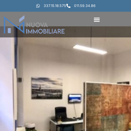
337.15.18.575
011.59.34.86