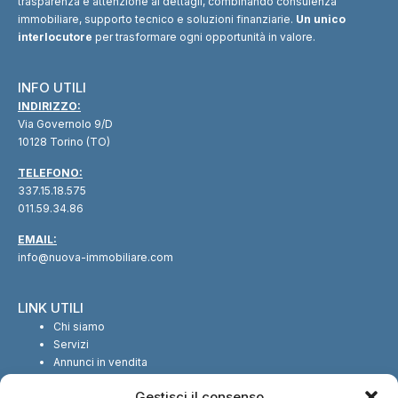
trasparenza e attenzione ai dettagli, combinando consulenza
immobiliare, supporto tecnico e soluzioni finanziarie.
Un unico
interlocutore
per trasformare ogni opportunità in valore.
INFO UTILI
INDIRIZZO:
Via Governolo 9/D
10128 Torino (TO)
TELEFONO:
337.15.18.575
011.59.34.86
EMAIL:
info@nuova-immobiliare.com
LINK UTILI
Chi siamo
Servizi
Annunci in vendita
Annunci in affitto
Gestisci il consenso
Contatti