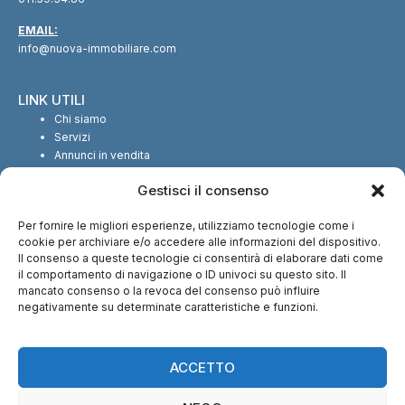
EMAIL:
info@nuova-immobiliare.com
LINK UTILI
Chi siamo
Servizi
Annunci in vendita
Annunci in affitto
Gestisci il consenso
Contatti
Per fornire le migliori esperienze, utilizziamo tecnologie come i
SEGUICI SUI SOCIAL
cookie per archiviare e/o accedere alle informazioni del dispositivo.
Il consenso a queste tecnologie ci consentirà di elaborare dati come
il comportamento di navigazione o ID univoci su questo sito. Il
mancato consenso o la revoca del consenso può influire
negativamente su determinate caratteristiche e funzioni.
CI TROVI ANCHE SU:
ACCETTO