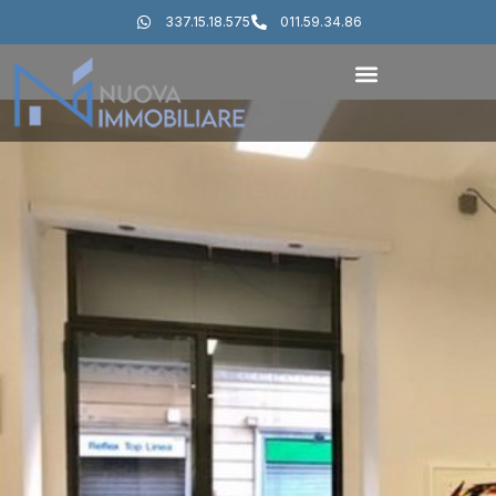
337.15.18.575
011.59.34.86