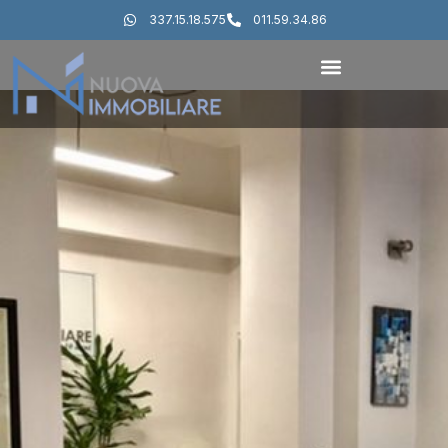
337.15.18.575
011.59.34.86