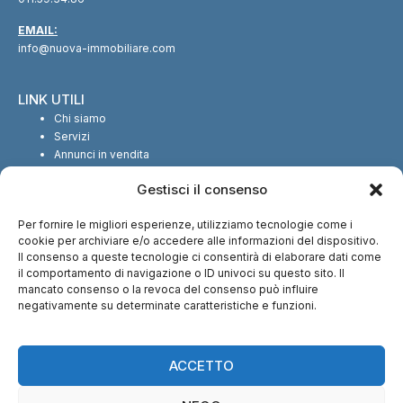
EMAIL:
info@nuova-immobiliare.com
LINK UTILI
Chi siamo
Servizi
Annunci in vendita
Annunci in affitto
Gestisci il consenso
Contatti
Per fornire le migliori esperienze, utilizziamo tecnologie come i
SEGUICI SUI SOCIAL
cookie per archiviare e/o accedere alle informazioni del dispositivo.
Il consenso a queste tecnologie ci consentirà di elaborare dati come
il comportamento di navigazione o ID univoci su questo sito. Il
mancato consenso o la revoca del consenso può influire
negativamente su determinate caratteristiche e funzioni.
CI TROVI ANCHE SU:
ACCETTO