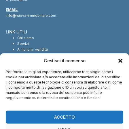
EMAIL:
info@nuova-immobiliare.com
LINK UTILI
Chi siamo
Servizi
Annunci in vendita
Annunci in affitto
Gestisci il consenso
Contatti
Per fornire le migliori esperienze, utilizziamo tecnologie come i
SEGUICI SUI SOCIAL
cookie per archiviare e/o accedere alle informazioni del dispositivo.
Il consenso a queste tecnologie ci consentirà di elaborare dati come
il comportamento di navigazione o ID univoci su questo sito. Il
mancato consenso o la revoca del consenso può influire
negativamente su determinate caratteristiche e funzioni.
CI TROVI ANCHE SU:
ACCETTO