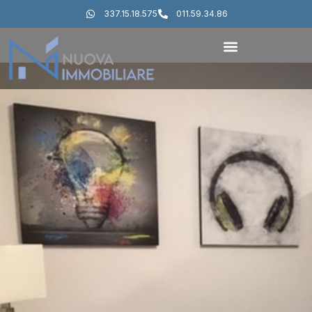
337.15.18.575
011.59.34.86