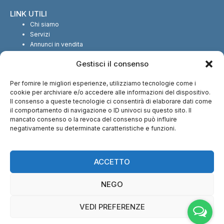
LINK UTILI
Chi siamo
Servizi
Annunci in vendita
Annunci in affitto
Gestisci il consenso
Contatti
Per fornire le migliori esperienze, utilizziamo tecnologie come i
SEGUICI SUI SOCIAL
cookie per archiviare e/o accedere alle informazioni del dispositivo.
Il consenso a queste tecnologie ci consentirà di elaborare dati come
il comportamento di navigazione o ID univoci su questo sito. Il
mancato consenso o la revoca del consenso può influire
negativamente su determinate caratteristiche e funzioni.
CI TROVI ANCHE SU:
ACCETTO
NEGO
VEDI PREFERENZE
© Copyright 2013 – 2026 Nuova Immobiliare di Fabio Serralunga | Tutti i