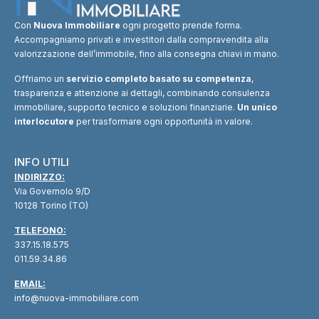
Con
Nuova Immobiliare
ogni progetto prende forma.
Accompagniamo privati e investitori dalla compravendita alla
valorizzazione dell’immobile, fino alla consegna chiavi in mano.
Offriamo un
servizio completo basato su competenza
,
trasparenza e attenzione ai dettagli, combinando consulenza
immobiliare, supporto tecnico e soluzioni finanziarie.
Un unico
interlocutore
per trasformare ogni opportunità in valore.
INFO UTILI
INDIRIZZO:
Via Governolo 9/D
10128 Torino (TO)
TELEFONO:
337.15.18.575
011.59.34.86
EMAIL:
info@nuova-immobiliare.com