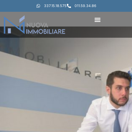
337.15.18.575
011.59.34.86