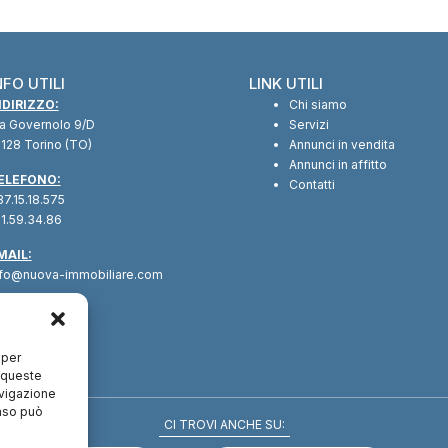
NFO UTILI
LINK UTILI
NDIRIZZO:
Chi siamo
ia Governolo 9/D
Servizi
128 Torino (TO)
Annunci in vendita
Annunci in affitto
ELEFONO:
Contatti
7.15.18.575
1.59.34.86
MAIL:
nfo@nuova-immobiliare.com
 per
a queste
avigazione
enso può
CI TROVI ANCHE SU: