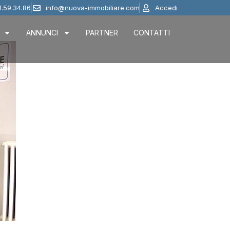
1.59.34.86
info@nuova-immobiliare.com
Accedi
ANNUNCI
PARTNER
CONTATTI