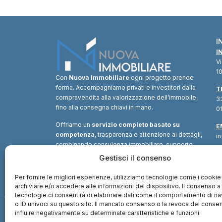
I
I
V
10
Con
Nuova Immobiliare
ogni progetto prende
forma. Accompagniamo privati e investitori dalla
T
compravendita alla valorizzazione dell’immobile,
33
fino alla consegna chiavi in mano.
01
Offriamo un
servizio completo basato su
E
competenza
, trasparenza e attenzione ai dettagli,
i
combinando consulenza immobiliare, supporto
tecnico e soluzioni finanziarie.
Un unico
Gestisci il consenso
interlocutore
per trasformare ogni opportunità in
valore.
Per fornire le migliori esperienze, utilizziamo tecnologie come i cookie
archiviare e/o accedere alle informazioni del dispositivo. Il consenso 
tecnologie ci consentirà di elaborare dati come il comportamento di n
o ID univoci su questo sito. Il mancato consenso o la revoca del cons
influire negativamente su determinate caratteristiche e funzioni.