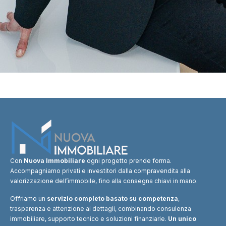
Con
Nuova Immobiliare
ogni progetto prende forma.
Accompagniamo privati e investitori dalla compravendita alla
valorizzazione dell’immobile, fino alla consegna chiavi in mano.
Offriamo un
servizio completo basato su competenza
,
trasparenza e attenzione ai dettagli, combinando consulenza
immobiliare, supporto tecnico e soluzioni finanziarie.
Un unico