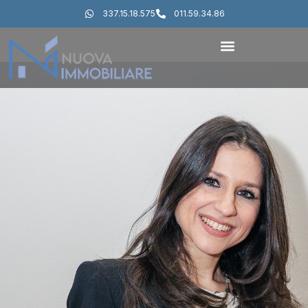
337.15.18.575
011.59.34.86