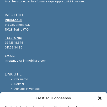
interlocutore
per trasformare ogni opportunità in valore.
INFO UTILI
INDIRIZZO:
Via Governolo 9/D
10128 Torino (TO)
TELEFONO:
337.15.18.575
011.59.34.86
EMAIL:
info@nuova-immobiliare.com
LINK UTILI
Chi siamo
Servizi
Annunci in vendita
Annunci in affitto
Gestisci il consenso
Contatti