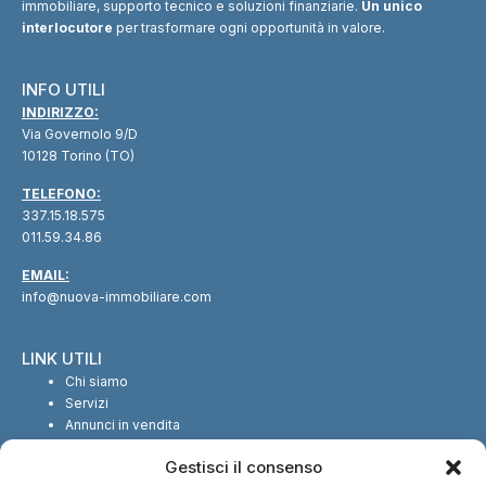
immobiliare, supporto tecnico e soluzioni finanziarie.
Un unico
interlocutore
per trasformare ogni opportunità in valore.
INFO UTILI
INDIRIZZO:
Via Governolo 9/D
10128 Torino (TO)
TELEFONO:
337.15.18.575
011.59.34.86
EMAIL:
info@nuova-immobiliare.com
LINK UTILI
Chi siamo
Servizi
Annunci in vendita
Annunci in affitto
Gestisci il consenso
Contatti