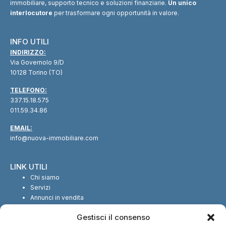
immobiliare, supporto tecnico e soluzioni finanziarie.
Un unico
interlocutore
per trasformare ogni opportunità in valore.
INFO UTILI
INDIRIZZO:
Via Governolo 9/D
10128 Torino (TO)
TELEFONO:
337.15.18.575
011.59.34.86
EMAIL:
info@nuova-immobiliare.com
LINK UTILI
Chi siamo
Servizi
Annunci in vendita
Annunci in affitto
Gestisci il consenso
Contatti