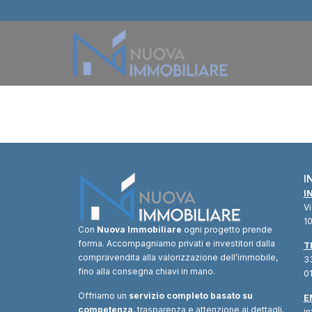
I
I
V
10
Con
Nuova Immobiliare
ogni progetto prende
forma. Accompagniamo privati e investitori dalla
T
compravendita alla valorizzazione dell’immobile,
33
fino alla consegna chiavi in mano.
01
Offriamo un
servizio completo basato su
E
competenza
, trasparenza e attenzione ai dettagli,
i