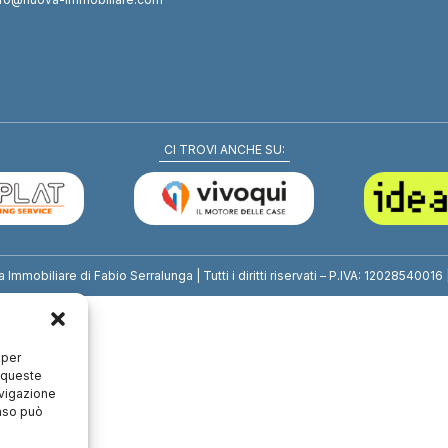
CI TROVI ANCHE SU:
mmobiliare di Fabio Serralunga | Tutti i diritti riservati – P.IVA: 12028540016 
 per
a queste
avigazione
enso può