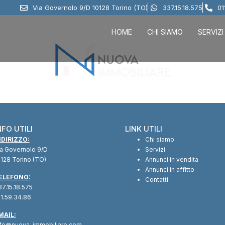
Via Governolo 9/D 10128 Torino (TO)
337.15.18.575
01
HOME
CHI SIAMO
SERVIZI
NFO UTILI
LINK UTILI
NDIRIZZO:
Chi siamo
ia Governolo 9/D
Servizi
128 Torino (TO)
Annunci in vendita
Annunci in affitto
ELEFONO:
Contatti
7.15.18.575
1.59.34.86
MAIL:
nfo@nuova-immobiliare.com