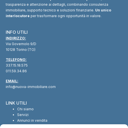
trasparenza e attenzione ai dettagli, combinando consulenza
immobiliare, supporto tecnico e soluzioni finanziarie.
Un unico
interlocutore
per trasformare ogni opportunità in valore.
INFO UTILI
INDIRIZZO:
Via Governolo 9/D
10128 Torino (TO)
TELEFONO:
337.15.18.575
011.59.34.86
EMAIL:
info@nuova-immobiliare.com
LINK UTILI
Chi siamo
Servizi
Annunci in vendita
Annunci in affitto