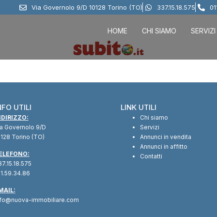
Via Governolo 9/D 10128 Torino (TO)
337.15.18.575
01
HOME
CHI SIAMO
SERVIZI
NFO UTILI
LINK UTILI
NDIRIZZO:
Chi siamo
ia Governolo 9/D
Servizi
128 Torino (TO)
Annunci in vendita
Annunci in affitto
ELEFONO:
Contatti
7.15.18.575
1.59.34.86
MAIL:
nfo@nuova-immobiliare.com