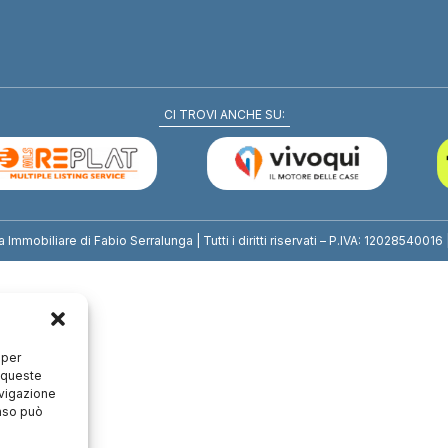
CI TROVI ANCHE SU:
mmobiliare di Fabio Serralunga | Tutti i diritti riservati – P.IVA: 12028540016 
 per
a queste
avigazione
enso può