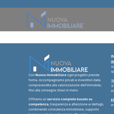
I
I
V
10
Con
Nuova Immobiliare
ogni progetto prende
forma. Accompagniamo privati e investitori dalla
T
compravendita alla valorizzazione dell’immobile,
33
fino alla consegna chiavi in mano.
01
Offriamo un
servizio completo basato su
E
competenza
, trasparenza e attenzione ai dettagli,
i
combinando consulenza immobiliare, supporto