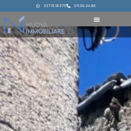
337.15.18.575
011.59.34.86