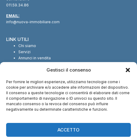
011.59.34.86
EMAIL:
info@nuova-immobiliare.com
LINK UTILI
Chi siamo
Servizi
Annunci in vendita
Annunci in affitto
Gestisci il consenso
Contatti
Per fornire le migliori esperienze, utilizziamo tecnologie come i
SEGUICI SUI SOCIAL
cookie per archiviare e/o accedere alle informazioni del dispositivo.
Il consenso a queste tecnologie ci consentirà di elaborare dati come
il comportamento di navigazione o ID univoci su questo sito. Il
mancato consenso o la revoca del consenso può influire
negativamente su determinate caratteristiche e funzioni.
CI TROVI ANCHE SU:
ACCETTO